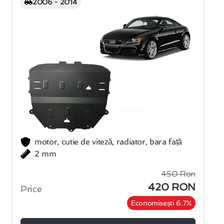
2006 - 2014
motor, cutie de viteză, radiator, bara față
2 mm
450 Ron
420 RON
Price
Economisești 6.7%