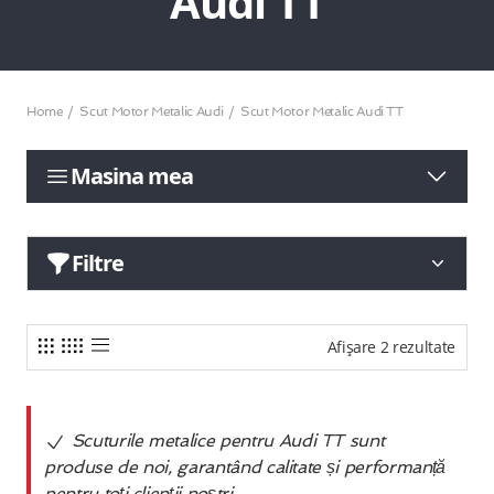
Audi TT
Home
Scut Motor Metalic Audi
Scut Motor Metalic Audi TT
Masina mea
Filtre
Afișare 2 rezultate
Scuturile metalice pentru Audi TT sunt
produse de noi, garantând calitate și performanță
pentru toți clienții noștri.