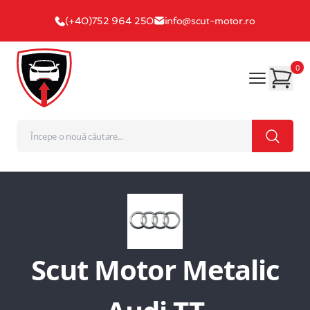
(+40)752 964 250
info@scut-motor.ro
0
Scut Motor Metalic