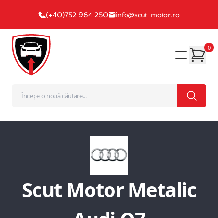
(+40)752 964 250
info@scut-motor.ro
0
Scut Motor Metalic