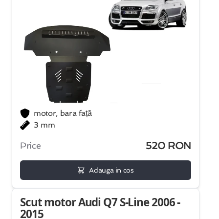
motor, bara față
3 mm
520 RON
Price
Adauga in cos
Scut motor Audi Q7 S-Line 2006 -
2015