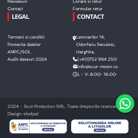
Reviewuri
Livrare si retur
Contact
Formular retur
LEGAL
CONTACT
Termeni si conditii
Lemnarilor 14,
Protectia datelor
Odorheiu Secuiesc,
ANPC/SOL
Harghita,
Audit deseuri 2024
(+40)752 964 250
info@scut-motor.ro
L - V: 8:00- 16:00
2024 - Scut Protection SRL. Toate drepturile rezervate. /
Design: elodpal