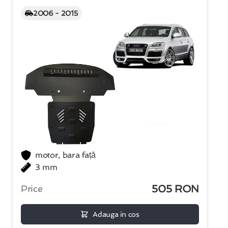
2006 - 2015
motor, bara față
3 mm
505 RON
Price
Adauga in cos