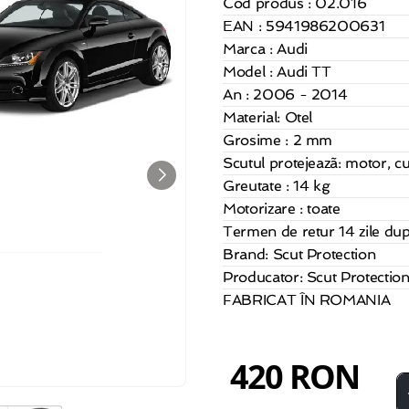
Cod produs : 02.016
EAN : 5941986200631
Marca : Audi
Model : Audi TT
An : 2006 - 2014
Material:
Otel
Grosime : 2 mm
Scutul protejeazã: motor, cut
Greutate : 14 kg
Motorizare : toate
Termen de retur 14 zile dup
Brand: Scut Protection
Producator: Scut Protection 
FABRICAT ÎN ROMANIA
420 RON