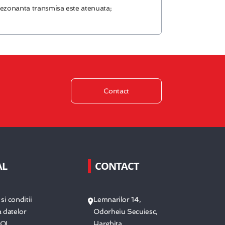
 rezonanta transmisa este atenuata;
Contact
AL
CONTACT
si conditii
Lemnarilor 14,
a datelor
Odorheiu Secuiesc,
SOL
Harghita,