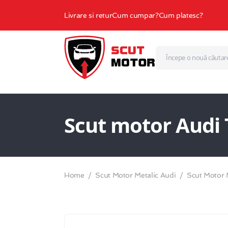
Livrare si retur
Cum cumpar?
Cum platesc?
Scut motor Audi 
Home
Scut Motor Metalic Audi
Scut Motor 