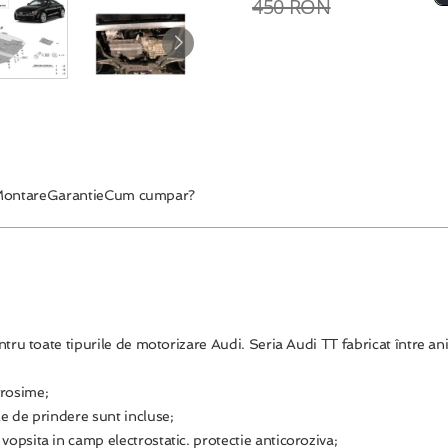
450 RON
ontare
Garantie
Cum cumpar?
entru toate tipurile de motorizare Audi. Seria Audi TT fabricat între
grosime;
le de prindere sunt incluse;
 vopsita in camp electrostatic. protectie anticoroziva;