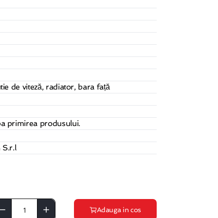
ie de viteză, radiator, bara față
a primirea produsului.
S.r.l
Adauga in cos