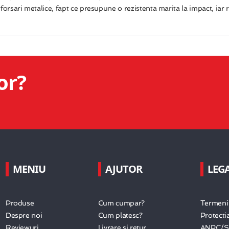
forsari metalice, fapt ce presupune o rezistenta marita la impact, iar
or?
MENIU
AJUTOR
LEG
Produse
Cum cumpar?
Termeni 
Despre noi
Cum platesc?
Protecti
Reviewuri
Livrare si retur
ANPC/