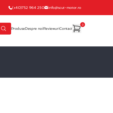
(+40)752 964 250
info@scut-motor.ro
0
Produse
Despre noi
Reviewuri
Contact