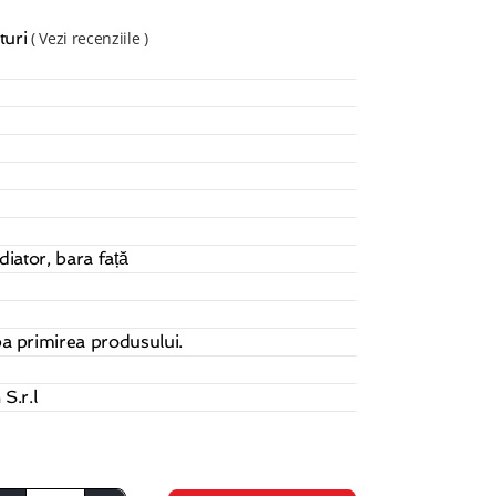
turi
(
Vezi recenziile
)
diator, bara față
a primirea produsului.
S.r.l