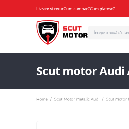
Livrare si retur
Cum cumpar?
Cum platesc?
Scut motor Audi A
Home
Scut Motor Metalic Audi
Scut Motor 