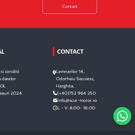
Contact
AL
CONTACT
si conditii
Lemnarilor 14,
a datelor
Odorheiu Secuiesc,
SOL
Harghita,
eseuri 2024
(+40)752 964 250
info@scut-motor.ro
L - V: 8:00- 16:00