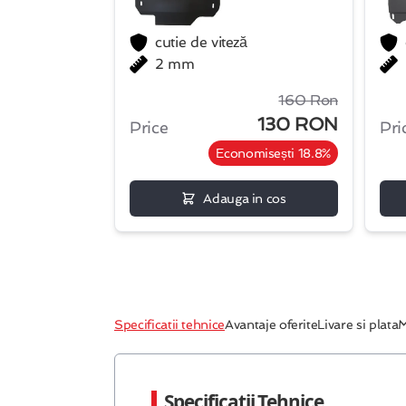
cutie de viteză
2 mm
160 Ron
130 RON
Price
Pri
Economisești 18.8%
Adauga in cos
Specificatii tehnice
Avantaje oferite
Livare si plata
M
Specificatii Tehnice