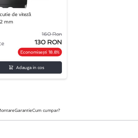
cutie de viteză
2 mm
160 Ron
130 RON
ce
Economisești 18.8%
Adauga in cos
ontare
Garantie
Cum cumpar?