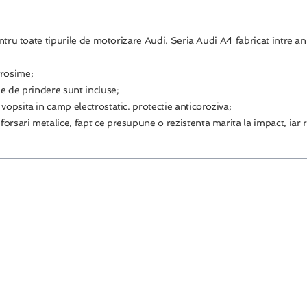
entru toate tipurile de motorizare Audi. Seria Audi A4 fabricat între
grosime;
le de prindere sunt incluse;
 vopsita in camp electrostatic. protectie anticoroziva;
forsari metalice, fapt ce presupune o rezistenta marita la impact, iar