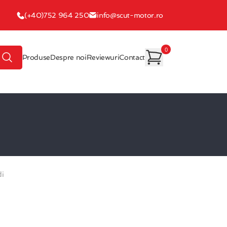
(+40)752 964 250
info@scut-motor.ro
0
Produse
Despre noi
Reviewuri
Contact
di