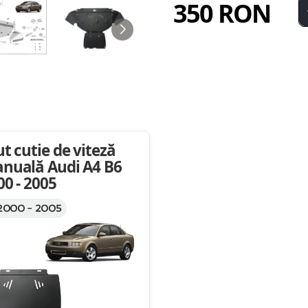
350 RON
ut cutie de viteză
nuală Audi A4 B6
00 - 2005
2000 - 2005