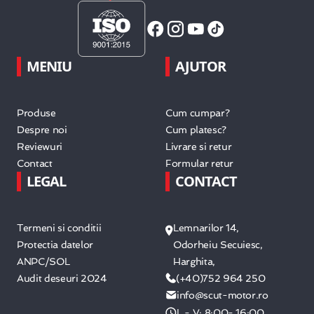
MENIU
AJUTOR
Produse
Cum cumpar?
Despre noi
Cum platesc?
Reviewuri
Livrare si retur
Contact
Formular retur
LEGAL
CONTACT
Termeni si conditii
Lemnarilor 14,
Protectia datelor
Odorheiu Secuiesc,
ANPC/SOL
Harghita,
Audit deseuri 2024
(+40)752 964 250
info@scut-motor.ro
L - V: 8:00- 16:00