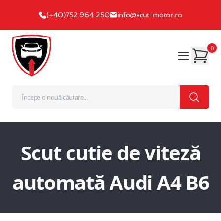
(+40)752 964 250
info@scut-motor.ro
0
Scut cutie de viteză
automată Audi A4 B6