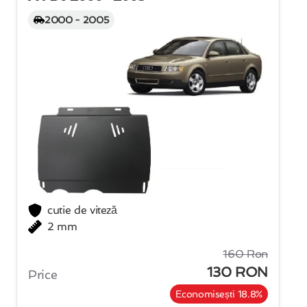
2000 - 2005
cutie de viteză
2 mm
160 Ron
130 RON
Price
Economisești 18.8%