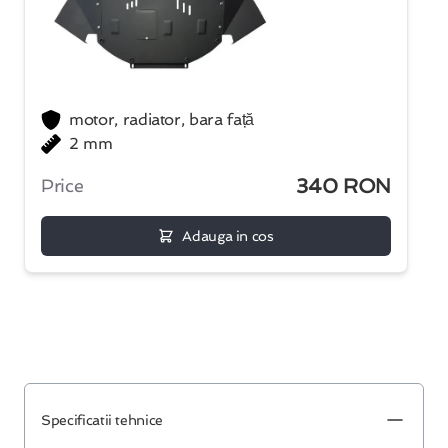
motor, radiator, bara față
2 mm
340 RON
Price
Adauga in cos
Specificatii tehnice