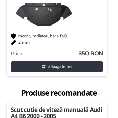
motor, radiator, bara față
2 mm
350 RON
Price
Adauga in cos
Produse recomandate
Scut cutie de viteză manuală Audi
A4 B6 2000 - 2005