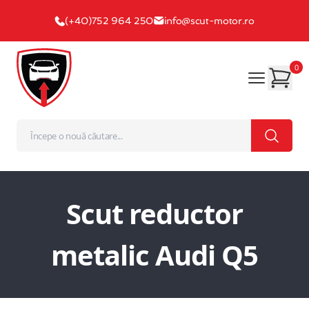
(+40)752 964 250
info@scut-motor.ro
0
Scut reductor
metalic Audi Q5