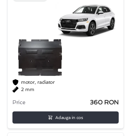
motor, radiator
2 mm
360 RON
Price
Adauga in cos