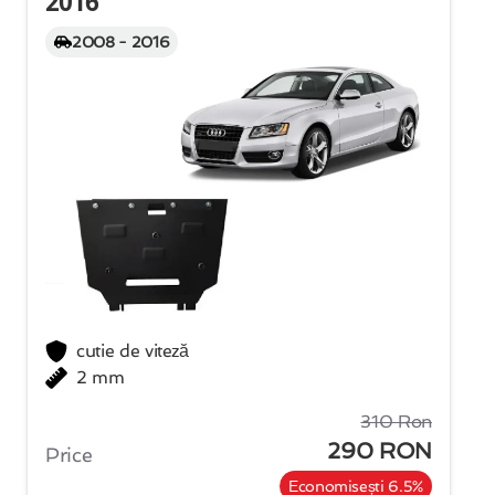
2016
2008 - 2016
cutie de viteză
2 mm
310 Ron
290 RON
Price
Economisești 6.5%