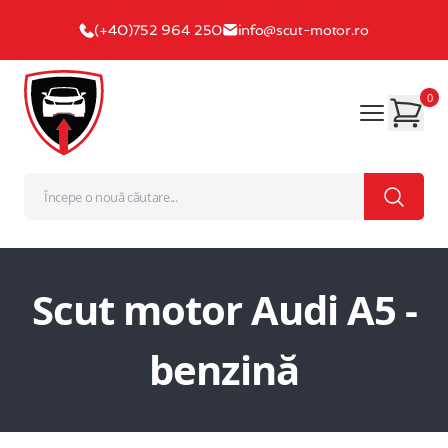
(+40)752 964 250
info@scut-motor.ro
0
Scut motor Audi A5 -
benzină