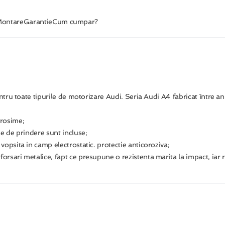
ontare
Garantie
Cum cumpar?
entru toate tipurile de motorizare Audi. Seria Audi A4 fabricat între
grosime;
le de prindere sunt incluse;
 vopsita in camp electrostatic. protectie anticoroziva;
forsari metalice, fapt ce presupune o rezistenta marita la impact, iar