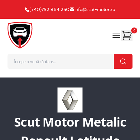
(+40)752 964 250
info@scut-motor.ro
0
Scut Motor Metalic