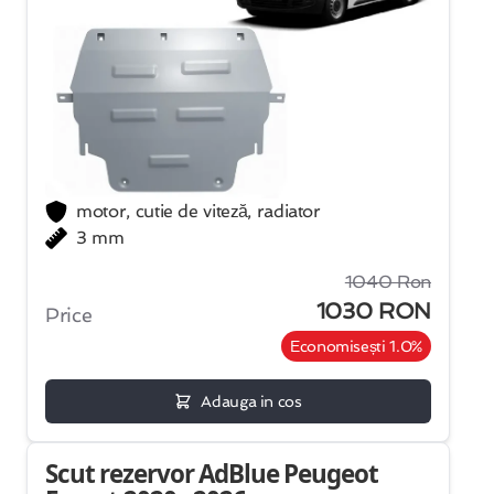
motor, cutie de viteză, radiator
3 mm
1040 Ron
1030 RON
Price
Economisești 1.0%
Adauga in cos
Scut rezervor AdBlue Peugeot