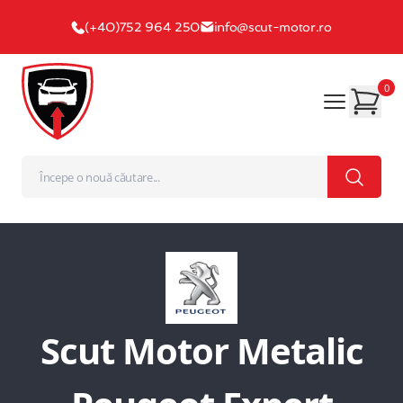
(+40)752 964 250
info@scut-motor.ro
0
Scut Motor Metalic